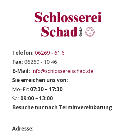
Schlosserei Schad GmbH
Ihre Schlosserei aus der Umgebung Heilbronn. Unse
Telefon:
06269 - 61 6
Fax:
06269 - 10 46
E-Mail:
info@schlossereischad.de
Sie erreichen uns von:
Mo–Fr:
07:30 – 17:30
Sa:
09:00 – 13:00
Besuche nur nach Terminvereinbarung
Adresse: